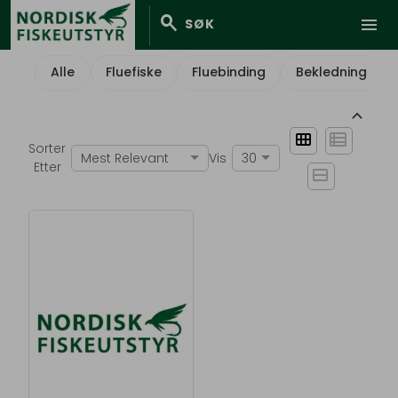
search
menu
SØK
Alle
Fluefiske
Fluebinding
Bekledning
keyboard_arrow_up
view_module
view_list
Sorter
Mest Relevant
Vis
30
Etter
view_stream