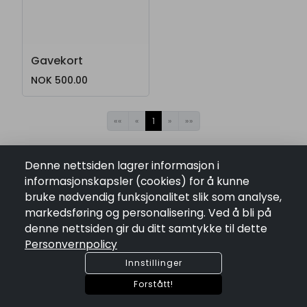
Gavekort
NOK 500.00
««
«
1
»
»»
Denne nettsiden lagrer informasjon i
informasjonskapsler (cookies) for å kunne
Kontakt
bruke nødvendig funksjonalitet slik som analyse,
markedsføring og personalisering. Ved å bli på
pin_drop
Lysaker Brygge 33 , 1366 Lysaker
denne nettsiden gir du ditt samtykke til dette
mail
post@nfisk.no
Personvernpolicy
phone
+4767110630
Innstillinger
ORG. NR: 976566203
Forstått!
Lenker