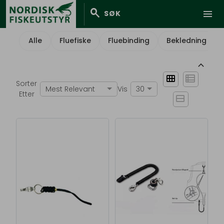
search
menu
SØK
Alle
Fluefiske
Fluebinding
Bekledning
keyboard_arrow_up
view_module
view_list
Sorter
Mest Relevant
Vis
30
Etter
view_stream