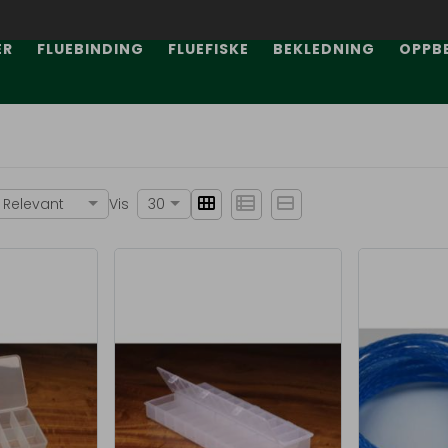
ER
FLUEBINDING
FLUEFISKE
BEKLEDNING
OPPB
view_module
view_list
view_stream
 Relevant
Vis
30