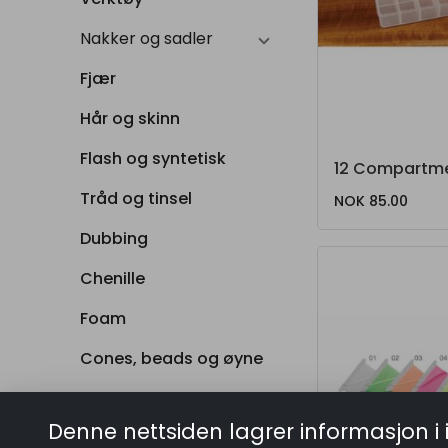
Nakker og sadler
Fjær
Hår og skinn
Flash og syntetisk
Tråd og tinsel
NOK 85.00
Dubbing
Chenille
Foam
Cones, beads og øyne
Vinge og kroppsmateriale
Denne nettsiden lagrer informasjon i 
Lakk og lim