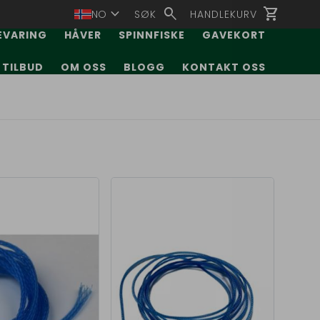
expand_more
search
shopping_cart
NO
SØK
HANDLEKURV
EVARING
HÅVER
SPINNFISKE
GAVEKORT
TILBUD
OM OSS
BLOGG
KONTAKT OSS