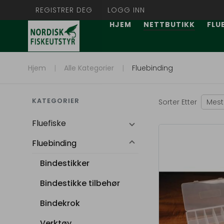
REGISTRER DEG
LOGG INN
HJEM
NETTBUTIKK
FLU
Hjem
Alle Kategorier
Fluebinding
KATEGORIER
Sorter Etter
Mest
Fluefiske
Fluebinding
Bindestikker
Bindestikke tilbehør
Bindekrok
Verktøy